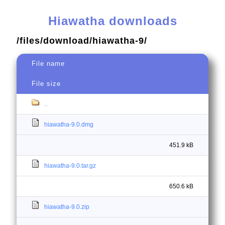
Hiawatha downloads
/files/download/hiawatha-9/
File name
File size
..
hiawatha-9.0.dmg
451.9 kB
hiawatha-9.0.tar.gz
650.6 kB
hiawatha-9.0.zip